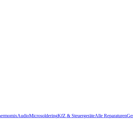
hermomix
Audio
Microsoldering
KfZ & Steuergeräte
Alle Reparaturen
Ger