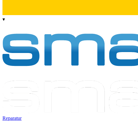
▾
Reparatur