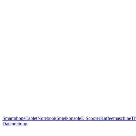
Smartphone
Tablet
Notebook
Spielkonsole
E-Scooter
Kaffeemaschine
T
Datenrettung