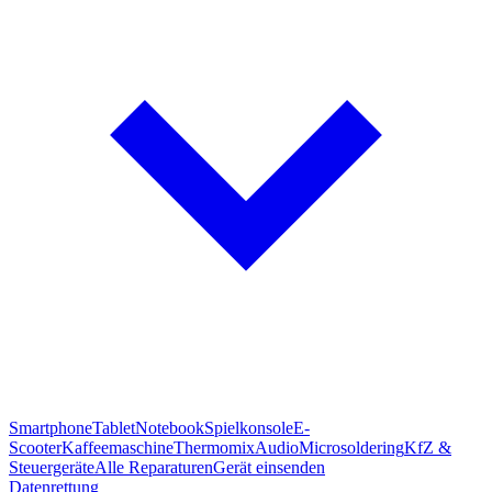
Smartphone
Tablet
Notebook
Spielkonsole
E-
Scooter
Kaffeemaschine
Thermomix
Audio
Microsoldering
KfZ &
Steuergeräte
Alle Reparaturen
Gerät einsenden
Datenrettung