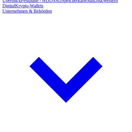
Überblick
Festplatte / HDD
SSD
Speicherkarte
SanDisk
Western
Digital
Krypto-Wallets
Unternehmen & Behörden