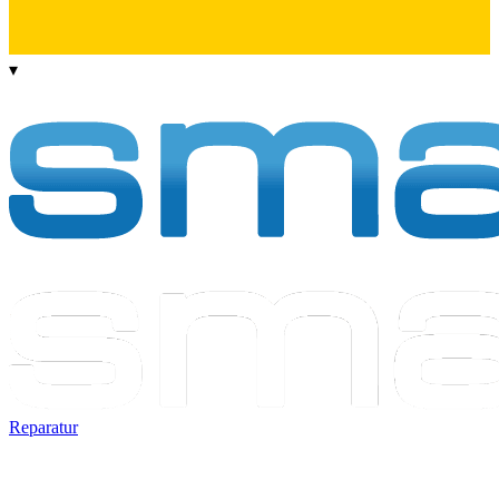
▾
Reparatur