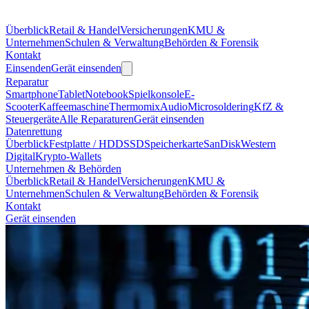
Überblick
Retail & Handel
Versicherungen
KMU &
Unternehmen
Schulen & Verwaltung
Behörden & Forensik
Kontakt
Einsenden
Gerät einsenden
Reparatur
Smartphone
Tablet
Notebook
Spielkonsole
E-
Scooter
Kaffeemaschine
Thermomix
Audio
Microsoldering
KfZ &
Steuergeräte
Alle Reparaturen
Gerät einsenden
Datenrettung
Überblick
Festplatte / HDD
SSD
Speicherkarte
SanDisk
Western
Digital
Krypto-Wallets
Unternehmen & Behörden
Überblick
Retail & Handel
Versicherungen
KMU &
Unternehmen
Schulen & Verwaltung
Behörden & Forensik
Kontakt
Gerät einsenden