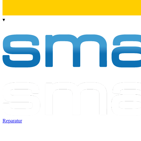
▾
Reparatur