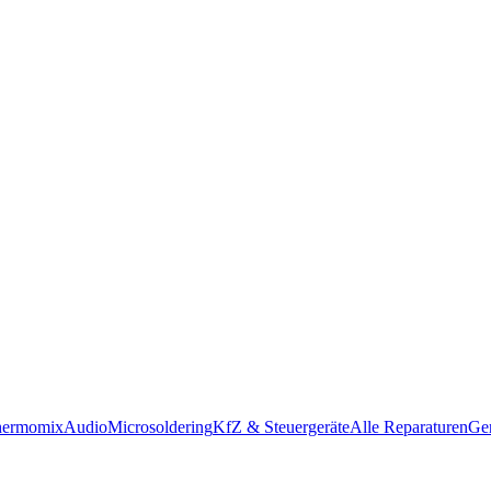
hermomix
Audio
Microsoldering
KfZ & Steuergeräte
Alle Reparaturen
Ger