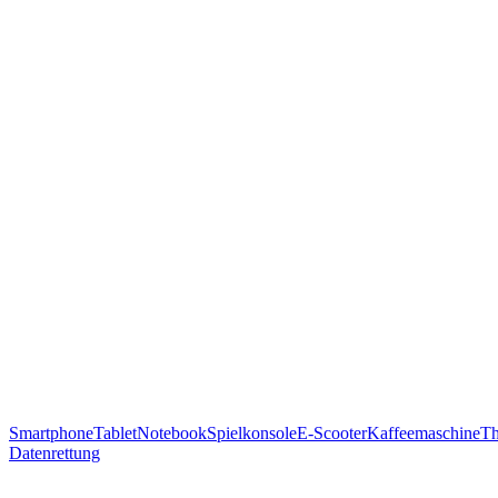
Smartphone
Tablet
Notebook
Spielkonsole
E-Scooter
Kaffeemaschine
T
Datenrettung