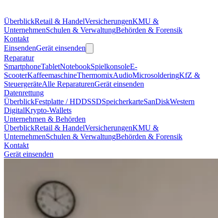
Überblick
Retail & Handel
Versicherungen
KMU &
Unternehmen
Schulen & Verwaltung
Behörden & Forensik
Kontakt
Einsenden
Gerät einsenden
Reparatur
Smartphone
Tablet
Notebook
Spielkonsole
E-
Scooter
Kaffeemaschine
Thermomix
Audio
Microsoldering
KfZ &
Steuergeräte
Alle Reparaturen
Gerät einsenden
Datenrettung
Überblick
Festplatte / HDD
SSD
Speicherkarte
SanDisk
Western
Digital
Krypto-Wallets
Unternehmen & Behörden
Überblick
Retail & Handel
Versicherungen
KMU &
Unternehmen
Schulen & Verwaltung
Behörden & Forensik
Kontakt
Gerät einsenden