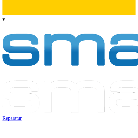
▾
Reparatur