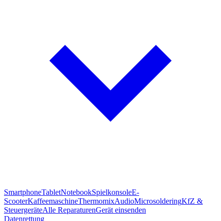
Smartphone
Tablet
Notebook
Spielkonsole
E-
Scooter
Kaffeemaschine
Thermomix
Audio
Microsoldering
KfZ &
Steuergeräte
Alle Reparaturen
Gerät einsenden
Datenrettung