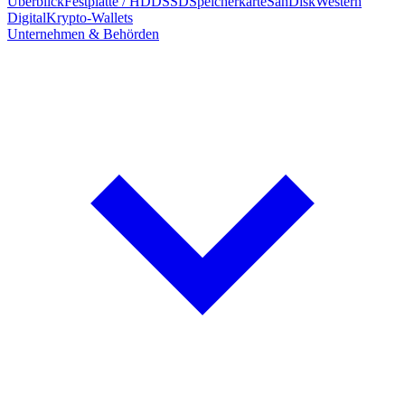
Überblick
Festplatte / HDD
SSD
Speicherkarte
SanDisk
Western
Digital
Krypto-Wallets
Unternehmen & Behörden