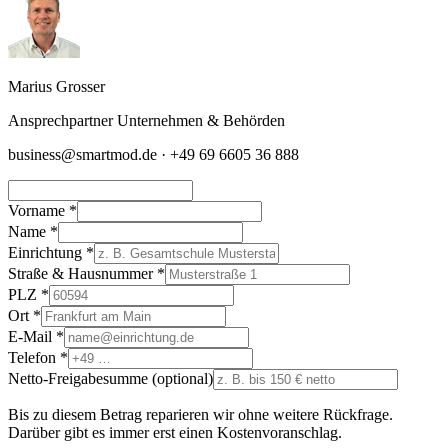
Marius Grosser
Ansprechpartner Unternehmen & Behörden
business@smartmod.de · +49 69 6605 36 888
Vorname
*
Name
*
Einrichtung
*
Straße & Hausnummer
*
PLZ
*
Ort
*
E-Mail
*
Telefon
*
Netto-Freigabesumme (optional)
Bis zu diesem Betrag reparieren wir ohne weitere Rückfrage.
Darüber gibt es immer erst einen Kostenvoranschlag.